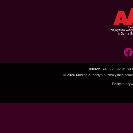
Najwyższa wiar
© Dun & Br
Telefon
:
+48 22 397 91 68
© 2026
MusicaleLondyn.pl
, wszystkie pra
Polityka pry