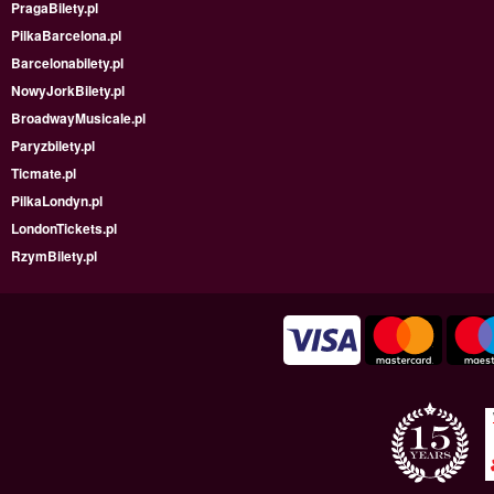
PragaBilety.pl
PilkaBarcelona.pl
Barcelonabilety.pl
NowyJorkBilety.pl
BroadwayMusicale.pl
Paryzbilety.pl
Ticmate.pl
PilkaLondyn.pl
LondonTickets.pl
RzymBilety.pl