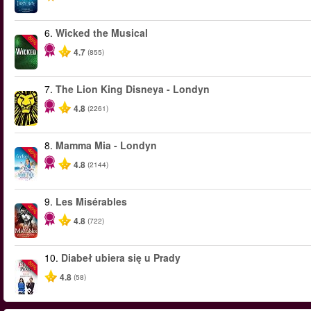
6.
Wicked the Musical
-50%
4.7
(855)
7.
The Lion King Disneya - Londyn
4.8
(2261)
8.
Mamma Mia - Londyn
-40%
4.8
(2144)
9.
Les Misérables
-40%
4.8
(722)
10.
Diabeł ubiera się u Prady
-50%
4.8
(58)