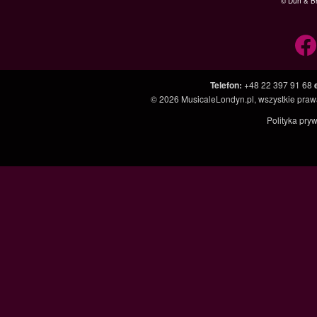
© Dun & Br
Telefon
:
+48 22 397 91 68
© 2026
MusicaleLondyn.pl
, wszystkie pra
Polityka pry