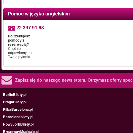
Pomoc w języku angielskim
22 397 91 68
Potrzebujesz
pomocy z
rezerwacją?
Chętnie
odpowiemy na
Twoje pytania.
Zapisz się do naszego newslettera.
Otrzymasz oferty specj
BerlinBilety.pl
PragaBilety.pl
PilkaBarcelona.pl
Barcelonabilety.pl
NowyJorkBilety.pl
BroadwayMusicale.pl