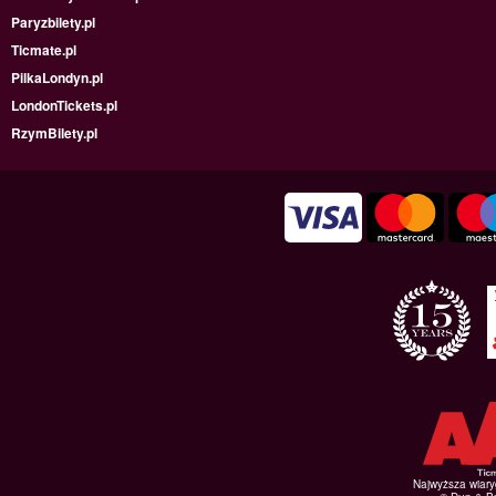
Paryzbilety.pl
Ticmate.pl
PilkaLondyn.pl
LondonTickets.pl
RzymBilety.pl
Najwyższa wiar