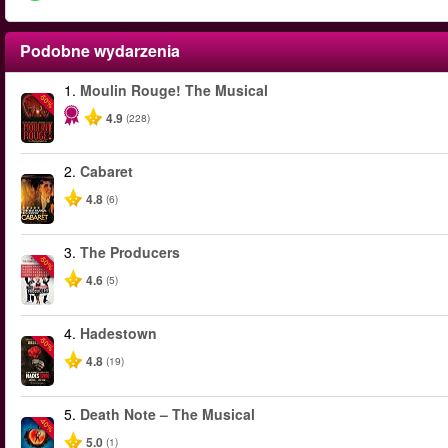
Podobne wydarzenia
1.
Moulin Rouge! The Musical
-50%
4.9
(228)
2.
Cabaret
4.8
(6)
3.
The Producers
-50%
4.6
(5)
4.
Hadestown
-50%
4.8
(19)
5.
Death Note – The Musical
-40%
5.0
(1)