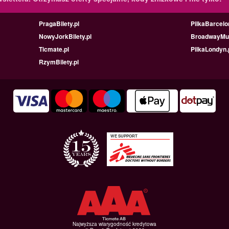
PragaBilety.pl
PilkaBarcelo
NowyJorkBilety.pl
BroadwayMus
Ticmate.pl
PilkaLondyn.
RzymBilety.pl
WE SUPPORT
Najwyższa wiarygodność kredytowa