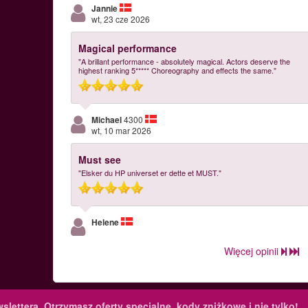
Jannie
wt, 23 cze 2026
Magical performance
"A brillant performance - absolutely magical. Actors deserve the
highest ranking 5***** Choreography and effects the same."
Michael
4300
wt, 10 mar 2026
Must see
"Elsker du HP universet er dette et MUST."
Helene
Więcej opinii
slettera.
Otrzymasz oferty specjalne, kody zniżkowe i nie tylko!