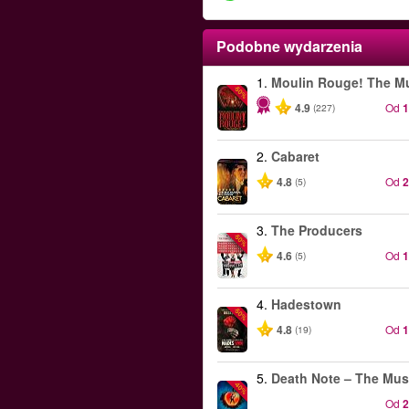
Podobne wydarzenia
1.
Moulin Rouge! The Mu
-50%
4.9
Od
(227)
2.
Cabaret
4.8
Od
(5)
3.
The Producers
-50%
4.6
Od
(5)
4.
Hadestown
-50%
4.8
Od
(19)
5.
Death Note – The Mus
-40%
Od