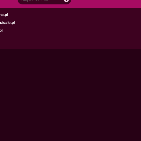
na.pl
icale.pl
pl