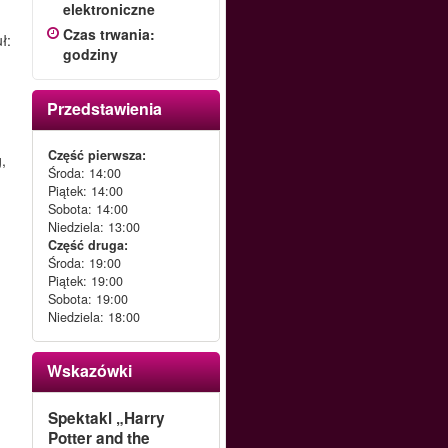
elektroniczne
Czas trwania
:
ł:
godziny
Przedstawienia
Część pierwsza:
,
Środa: 14:00
Piątek: 14:00
Sobota: 14:00
Niedziela: 13:00
Część druga:
Środa: 19:00
Piątek: 19:00
Sobota: 19:00
Niedziela: 18:00
Wskazówki
Spektakl „Harry
Potter and the