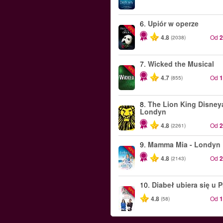
6.
Upiór w operze
-20%
4.8
Od
(2038)
7.
Wicked the Musical
-50%
4.7
Od
(855)
8.
The Lion King Disneya
Londyn
4.8
Od
(2261)
9.
Mamma Mia - Londyn
-40%
4.8
Od
(2143)
10.
Diabeł ubiera się u 
-50%
4.8
Od
(58)