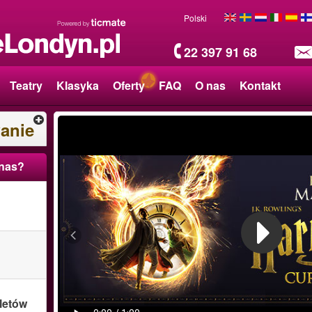
Polski
22 397 91 68
Teatry
Klasyka
Oferty
FAQ
O nas
Kontakt
anie
 nas?
letów