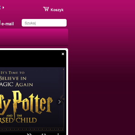
Koszyk
e-mail
×
Produkt został zapisany
na Twojej liście