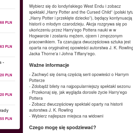
Wybierz się do londyńskiego West Endu i zobacz
spektakl „Harry Potter and the Cursed Child” (polski tytu
„Harry Potter i przeklęte dziecko”), będący kontynuacją
268 PLN
historii o młodym czarodzieju. Akcja rozgrywa się po
ukończeniu przez Harry'ego Pottera nauki w w
Hogwarcie i zostaniu mężem, ojcem i zmęczonym
pracownikiem. Ta czarująca dwuczęściowa sztuka jest
163 PLN
oparta na oryginalnej opowieści autorstwa J. K. Rowling
Jacka Thorne'a i Johna Tiffany'ego.
 -
Ważne informacje
- Zachwyć się ósmą częścią serii opowieści o Harrym
220 PLN
Potterze
- Zdobądź bilety na najpopularniejszy spektakl sezonu
- Przekonaj się, jak wygląda dorosłe życie Harry'ego
220 PLN
Pottera
- Zobacz dwuczęściowy spektakl oparty na historii
autorstwa J. K. Rowling
Prady
- Wybierz najlepsze miejsca na widowni
155 PLN
Czego mogę się spodziewać?