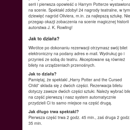
serii i pierwsza opowieść o Harrym Potterze wystawion
na scenie. Spektakl zdobył 24 nagrody teatralne, w ty
dziewięć nagród Oliviera, m.in. za najlepszą sztukę. Ni
przegap okazji zobaczenia na scenie magicznej historii
autorstwa J. K. Rowling!
Jak to działa?
Wkrótce po dokonaniu rezerwacji otrzymasz swój bilet
elektroniczny na podany adres e-mail. Wydrukuj go i
przynieś ze sobą do teatru. Akceptowane są również
bilety na urządzeniach przenośnych.
Jak to działa?
Pamiętaj, że spektakl „Harry Potter and the Cursed
Child” składa się z dwóch części. Rezerwacja biletu
dotyczy zawsze dwóch części sztuki. Należy wybrać bil
na część pierwszą i nasz system automatycznie
przydzieli Ci to samo miejsce na część drugą.
Jak długo trwa spektakl?
Pierwsza część trwa 2 godz. 45 min., zaś druga 2 godz.
35 min.