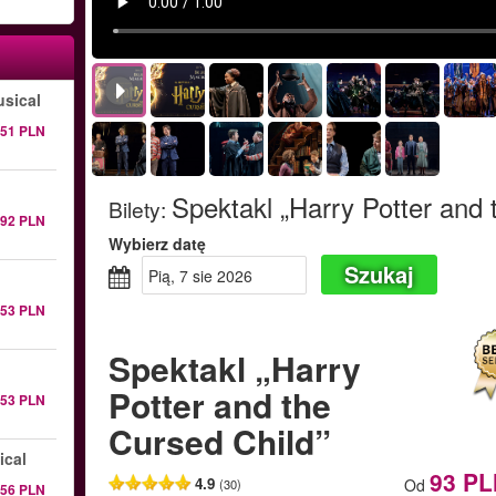
sical
151 PLN
Spektakl „Harry Potter and 
Bilety
:
292 PLN
Wybierz datę
Szukaj
pią, 7 sie 2026
153 PLN
Spektakl „Harry
Potter and the
153 PLN
Cursed Child”
ical
93 PL
4.9
Od
(30)
256 PLN