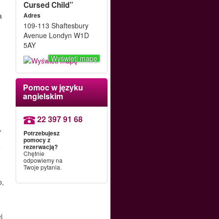
Cursed Child”
m
a
Adres
109-113 Shaftesbury
Avenue Londyn W1D
5AY
Wyświetl mapę
Pomoc w języku
angielskim
22 397 91 68
,
Potrzebujesz
pomocy z
rezerwacją?
e
Chętnie
odpowiemy na
Twoje pytania.
o,
j