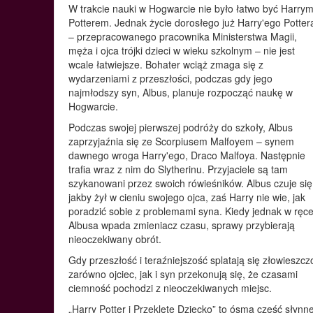
W trakcie nauki w Hogwarcie nie było łatwo być Harry
Potterem. Jednak życie dorosłego już Harry'ego Potter
– przepracowanego pracownika Ministerstwa Magii,
męża i ojca trójki dzieci w wieku szkolnym – nie jest
wcale łatwiejsze. Bohater wciąż zmaga się z
wydarzeniami z przeszłości, podczas gdy jego
najmłodszy syn, Albus, planuje rozpocząć naukę w
Hogwarcie.
Podczas swojej pierwszej podróży do szkoły, Albus
zaprzyjaźnia się ze Scorpiusem Malfoyem – synem
dawnego wroga Harry'ego, Draco Malfoya. Następnie
trafia wraz z nim do Slytherinu. Przyjaciele są tam
szykanowani przez swoich rówieśników. Albus czuje się
jakby żył w cieniu swojego ojca, zaś Harry nie wie, jak
poradzić sobie z problemami syna. Kiedy jednak w ręc
Albusa wpada zmieniacz czasu, sprawy przybierają
nieoczekiwany obrót.
Gdy przeszłość i teraźniejszość splatają się złowieszcz
zarówno ojciec, jak i syn przekonują się, że czasami
ciemność pochodzi z nieoczekiwanych miejsc.
„Harry Potter i Przeklęte Dziecko” to ósma część słynne