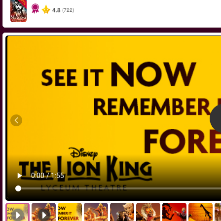
-40%
4.8
(722)