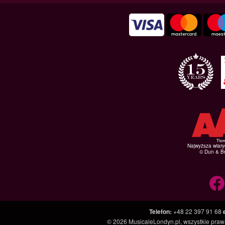
Najwyższa wiar
© Dun & Br
Telefon
:
+48 22 397 91 68
© 2026
MusicaleLondyn.pl
, wszystkie pra