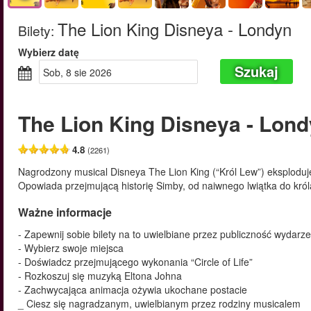
The Lion King Disneya - Londyn
Bilety
:
Wybierz datę
Szukaj
sob, 8 sie 2026
The Lion King Disneya - Lon
4.8
(2261)
Nagrodzony musical Disneya The Lion King (“Król Lew”) eksploduje
Opowiada przejmującą historię Simby, od naiwnego lwiątka do król
Ważne informacje
- Zapewnij sobie bilety na to uwielbiane przez publiczność wydarze
- Wybierz swoje miejsca
- Doświadcz przejmującego wykonania “Circle of Life”
- Rozkoszuj się muzyką Eltona Johna
- Zachwycająca animacja ożywia ukochane postacie
_ Ciesz się nagradzanym, uwielbianym przez rodziny musicalem