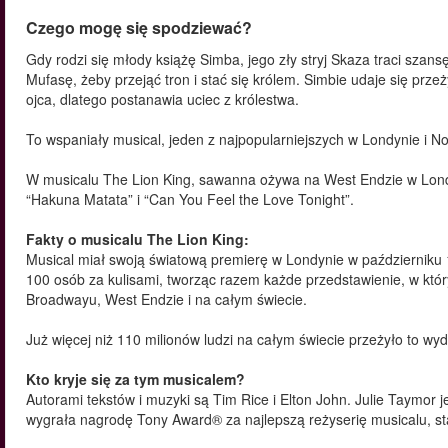
Czego mogę się spodziewać?
Gdy rodzi się młody książę Simba, jego zły stryj Skaza traci szans
Mufasę, żeby przejąć tron i stać się królem. Simbie udaje się prze
ojca, dlatego postanawia uciec z królestwa.
To wspaniały musical, jeden z najpopularniejszych w Londynie i 
W musicalu The Lion King, sawanna ożywa na West Endzie w Londynie
“Hakuna Matata” i “Can You Feel the Love Tonight”.
Fakty o musicalu The Lion King:
Musical miał swoją światową premierę w Londynie w październiku 
100 osób za kulisami, tworząc razem każde przedstawienie, w któr
Broadwayu, West Endzie i na całym świecie.
Już więcej niż 110 milionów ludzi na całym świecie przeżyło to wyd
Kto kryje się za tym musicalem?
Autorami tekstów i muzyki są Tim Rice i Elton John. Julie Taymor j
wygrała nagrodę Tony Award® za najlepszą reżyserię musicalu, staj