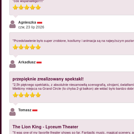
"coś wspaniałego!!!!!"
Agnieszka
czw, 23 lip 2026
"Przedstawienie było super zrobione, kostiumy i animacja są na najwyższym poz
Arkadiusz
przepięknie zrealizowany spektakl!
"2,5h pięknego spektaklu, z absolutnie niesamowitą scenografią, strojami, światła
Mieliśmy miejsca na Grand Circle (to chyba 2-gi balkon) ale widać było bardzo dobr
Tomasz
The Lion King - Lyceum Theater
"It was one of my favorite theater shows so far. Fantastic music, magical scener