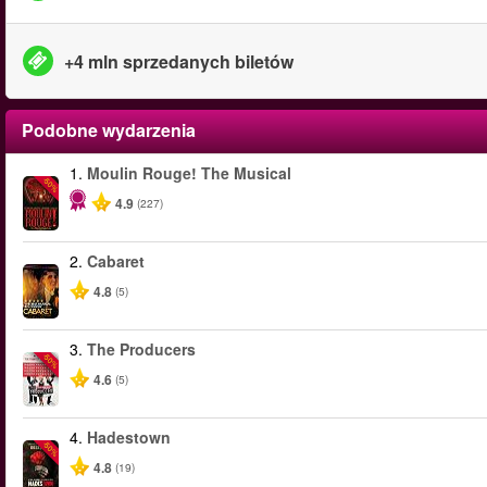
+4 mln sprzedanych biletów
Podobne wydarzenia
1.
Moulin Rouge! The Musical
-50%
4.9
(227)
2.
Cabaret
4.8
(5)
3.
The Producers
-50%
4.6
(5)
4.
Hadestown
-50%
4.8
(19)