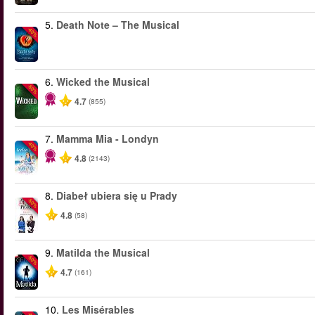
5.
Death Note – The Musical
-40%
6.
Wicked the Musical
-50%
4.7
(855)
7.
Mamma Mia - Londyn
-40%
4.8
(2143)
8.
Diabeł ubiera się u Prady
-50%
4.8
(58)
9.
Matilda the Musical
-50%
4.7
(161)
10.
Les Misérables