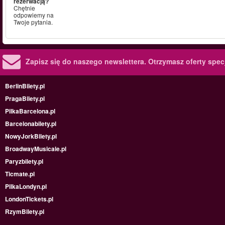
rezerwacją?
Chętnie
odpowiemy na
Twoje pytania.
Zapisz się do naszego newslettera.
Otrzymasz oferty specj
BerlinBilety.pl
PragaBilety.pl
PilkaBarcelona.pl
Barcelonabilety.pl
NowyJorkBilety.pl
BroadwayMusicale.pl
Paryzbilety.pl
Ticmate.pl
PilkaLondyn.pl
LondonTickets.pl
RzymBilety.pl