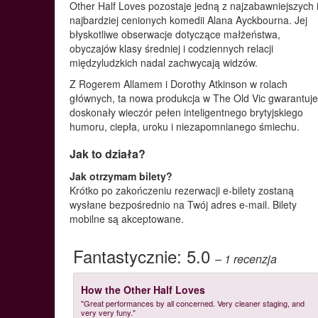
Other Half Loves pozostaje jedną z najzabawniejszych 
najbardziej cenionych komedii Alana Ayckbourna. Jej
błyskotliwe obserwacje dotyczące małżeństwa,
obyczajów klasy średniej i codziennych relacji
międzyludzkich nadal zachwycają widzów.
Z Rogerem Allamem i Dorothy Atkinson w rolach
głównych, ta nowa produkcja w The Old Vic gwarantuj
doskonały wieczór pełen inteligentnego brytyjskiego
humoru, ciepła, uroku i niezapomnianego śmiechu.
Jak to działa?
Jak otrzymam bilety?
Krótko po zakończeniu rezerwacji e-bilety zostaną
wysłane bezpośrednio na Twój adres e-mail. Bilety
mobilne są akceptowane.
Fantastycznie:
5.0
– 1
recenzja
How the Other Half Loves
"Great performances by all concerned. Very cleaner staging, and
very very funy."