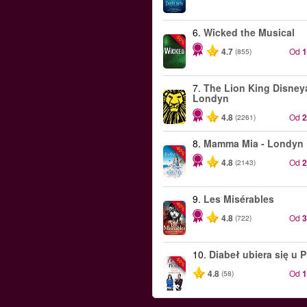
6.
Wicked the Musical
-50%
4.7
Od
(855)
7.
The Lion King Disneya
Londyn
4.8
Od
(2261)
8.
Mamma Mia - Londyn
-40%
4.8
Od
(2143)
9.
Les Misérables
-40%
4.8
Od
(722)
10.
Diabeł ubiera się u 
-50%
4.8
Od
(58)