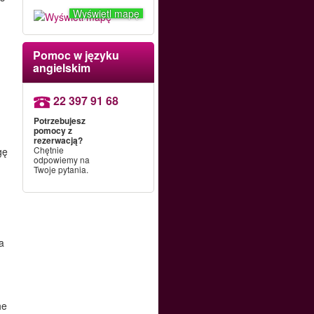
Wyświetl mapę
Pomoc w języku
angielskim
22 397 91 68
Potrzebujesz
pomocy z
rezerwacją?
Chętnie
gę
odpowiemy na
Twoje pytania.
a
he