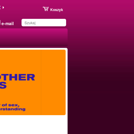
Koszyk
e-mail
Produkt został zapisany
na Twojej liście