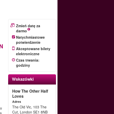
Zmień datę za
darmo
Natychmiastowe
potwierdzenie
N
Akceptowane bilety
elektroniczne
Czas trwania
:
godziny
Wskazówki
How The Other Half
Loves
Adres
The Old Vic, 103 The
hu
Cut, London SE1 8NB
as