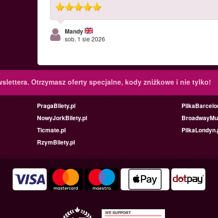
Mandy
sob, 1 sie 2026
slettera.
Otrzymasz oferty specjalne, kody zniżkowe i nie tylko!
PragaBilety.pl
PilkaBarcelo
NowyJorkBilety.pl
BroadwayMus
Ticmate.pl
PilkaLondyn.
RzymBilety.pl
WE SUPPORT