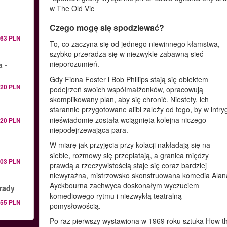
w The Old Vic
Czego mogę się spodziewać?
163 PLN
To, co zaczyna się od jednego niewinnego kłamstwa,
szybko przeradza się w niezwykle zabawną sieć
nieporozumień.
 -
Gdy Fiona Foster i Bob Phillips stają się obiektem
220 PLN
podejrzeń swoich współmałżonków, opracowują
skomplikowany plan, aby się chronić. Niestety, ich
starannie przygotowane alibi zależy od tego, by w intry
nieświadomie została wciągnięta kolejna niczego
220 PLN
niepodejrzewająca para.
W miarę jak przyjęcia przy kolacji nakładają się na
siebie, rozmowy się przeplatają, a granica między
303 PLN
prawdą a rzeczywistością staje się coraz bardziej
niewyraźna, mistrzowsko skonstruowana komedia Alan
Ayckbourna zachwyca doskonałym wyczuciem
Prady
komediowego rytmu i niezwykłą teatralną
155 PLN
pomysłowością.
Po raz pierwszy wystawiona w 1969 roku sztuka How t