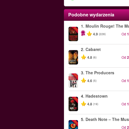
Podobne wydarzenia
1.
Moulin Rouge! The Mu
-50%
4.9
Od
(228)
2.
Cabaret
4.8
Od
(6)
3.
The Producers
-50%
4.6
Od
(5)
4.
Hadestown
-50%
4.8
Od
(19)
5.
Death Note – The Mus
-40%
Od