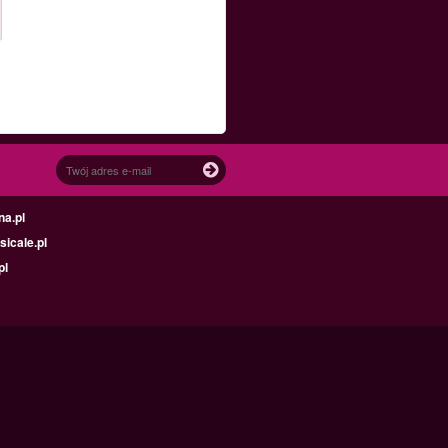
na.pl
icale.pl
pl