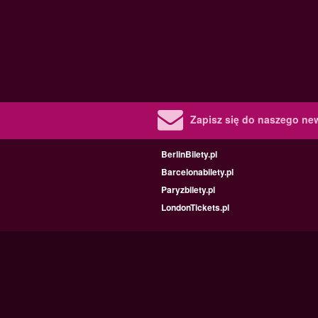
Zapisz się do naszego new
BerlinBilety.pl
Barcelonabilety.pl
Paryzbilety.pl
LondonTickets.pl