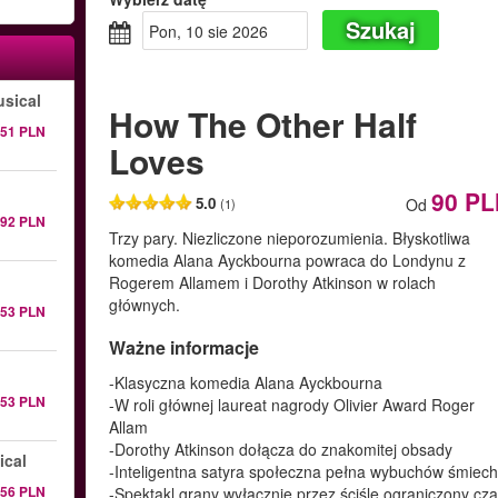
Szukaj
pon, 10 sie 2026
sical
How The Other Half
151 PLN
Loves
90 PL
5.0
Od
(1)
292 PLN
Trzy pary. Niezliczone nieporozumienia. Błyskotliwa
komedia Alana Ayckbourna powraca do Londynu z
Rogerem Allamem i Dorothy Atkinson w rolach
głównych.
153 PLN
Ważne informacje
-Klasyczna komedia Alana Ayckbourna
153 PLN
-W roli głównej laureat nagrody Olivier Award Roger
Allam
-Dorothy Atkinson dołącza do znakomitej obsady
ical
-Inteligentna satyra społeczna pełna wybuchów śmiec
256 PLN
-Spektakl grany wyłącznie przez ściśle ograniczony cz