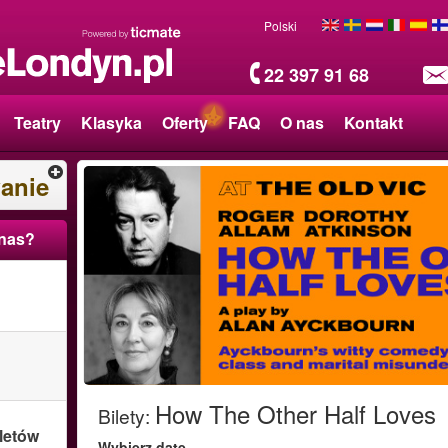
Polski
22 397 91 68
Teatry
Klasyka
Oferty
FAQ
O nas
Kontakt
anie
 nas?
How The Other Half Loves
Bilety
:
letów
Wybierz datę