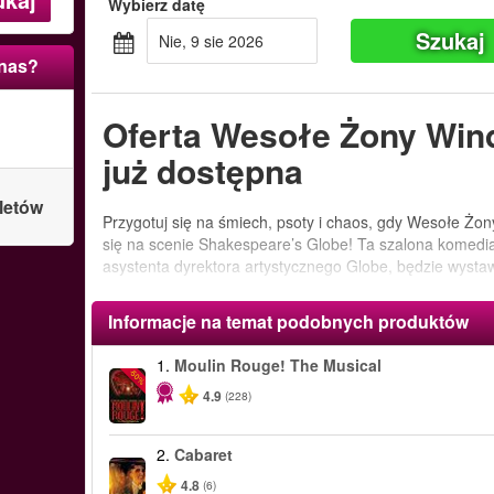
Wybierz datę
Szukaj
nie, 9 sie 2026
 nas?
Oferta Wesołe Żony Wind
już dostępna
letów
Przygotuj się na śmiech, psoty i chaos, gdy Wesołe Żo
się na scenie Shakespeare’s Globe! Ta szalona komedi
asystenta dyrektora artystycznego Globe, będzie wysta
Informacje na temat podobnych produktów
1.
Moulin Rouge! The Musical
-50%
4.9
(228)
2.
Cabaret
4.8
(6)