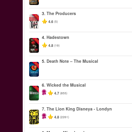
3.
The Producers
-50%
4.6
(5)
4.
Hadestown
-50%
4.8
(19)
5.
Death Note – The Musical
-40%
6.
Wicked the Musical
-50%
4.7
(855)
7.
The Lion King Disneya - Londyn
4.8
(2261)