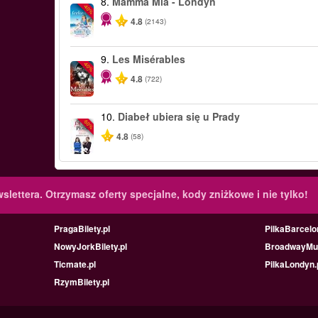
8.
Mamma Mia - Londyn
-40%
4.8
(2143)
9.
Les Misérables
-40%
4.8
(722)
10.
Diabeł ubiera się u Prady
-50%
4.8
(58)
slettera.
Otrzymasz oferty specjalne, kody zniżkowe i nie tylko!
PragaBilety.pl
PilkaBarcelo
NowyJorkBilety.pl
BroadwayMus
Ticmate.pl
PilkaLondyn.
RzymBilety.pl