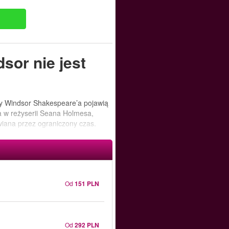
sor nie jest
ny Windsor Shakespeare’a pojawią
a w reżyserii Seana Holmesa,
wiana przez ograniczony czas.
Od
151 PLN
Od
292 PLN