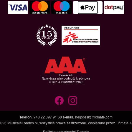
WE SUPPORT
Najwyższa wiarygodność kredytowa
© Dun & Bradstreet 2026
Telefon
:
+48 22 397 91 68
e-mail
:
helpdesk@ticmate.com
2026
MusicaleLondyn.pl
, wszystkie prawa zastrzeżone. Wspierane przez
Ticmate A
Polityka prywatności Ticmate