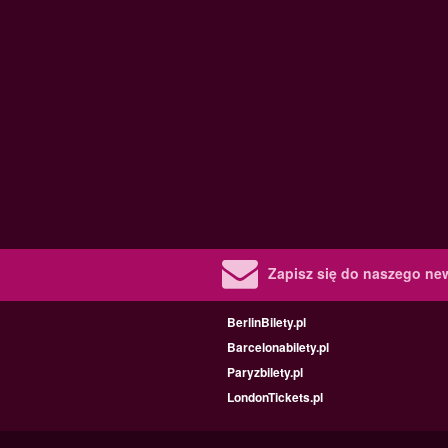
Zapisz się do naszego new
BerlinBilety.pl
Barcelonabilety.pl
Paryzbilety.pl
LondonTickets.pl