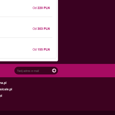
Od
220 PLN
Od
303 PLN
Od
155 PLN
na.pl
icale.pl
pl