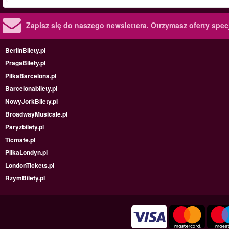
Zapisz się do naszego newslettera.
Otrzymasz oferty specj
BerlinBilety.pl
PragaBilety.pl
PilkaBarcelona.pl
Barcelonabilety.pl
NowyJorkBilety.pl
BroadwayMusicale.pl
Paryzbilety.pl
Ticmate.pl
PilkaLondyn.pl
LondonTickets.pl
RzymBilety.pl