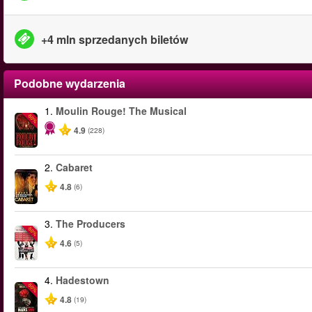
+4 mln sprzedanych biletów
Podobne wydarzenia
1.
Moulin Rouge! The Musical
-50%
4.9
(228)
2.
Cabaret
4.8
(6)
3.
The Producers
-50%
4.6
(5)
4.
Hadestown
-50%
4.8
(19)