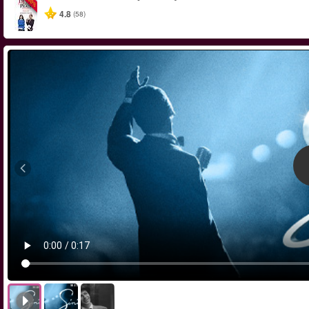
-50%
4.8
(58)