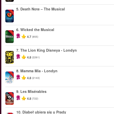
5.
Death Note – The Musical
-40%
6.
Wicked the Musical
-50%
4.7
(855)
7.
The Lion King Disneya - Londyn
4.8
(2261)
8.
Mamma Mia - Londyn
-40%
4.8
(2143)
9.
Les Misérables
-40%
4.8
(722)
10.
Diabeł ubiera się u Prady