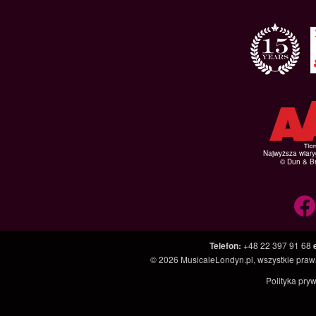
Najwyższa wiar
© Dun & Br
Telefon
:
+48 22 397 91 68
© 2026
MusicaleLondyn.pl
, wszystkie pra
Polityka pry