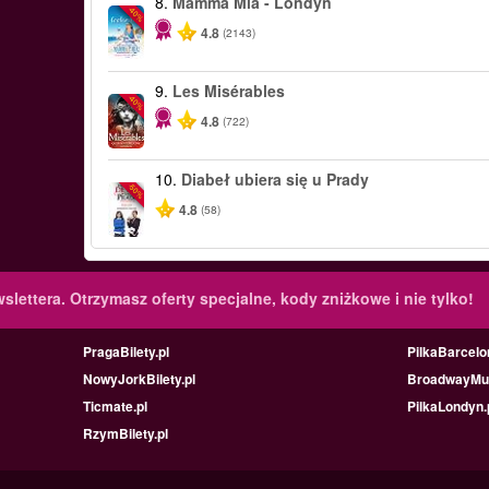
8.
Mamma Mia - Londyn
-40%
4.8
(2143)
9.
Les Misérables
-40%
4.8
(722)
10.
Diabeł ubiera się u Prady
-50%
4.8
(58)
slettera.
Otrzymasz oferty specjalne, kody zniżkowe i nie tylko!
PragaBilety.pl
PilkaBarcelo
NowyJorkBilety.pl
BroadwayMus
Ticmate.pl
PilkaLondyn.
RzymBilety.pl