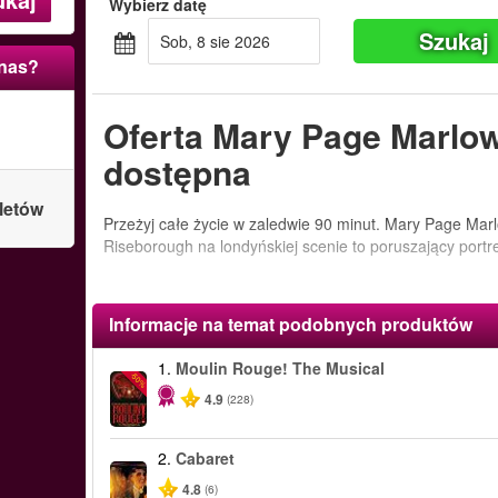
Wybierz datę
Szukaj
sob, 8 sie 2026
 nas?
Oferta Mary Page Marlowe
dostępna
letów
Przeżyj całe życie w zaledwie 90 minut. Mary Page Ma
Riseborough na londyńskiej scenie to poruszający portre
Informacje na temat podobnych produktów
1.
Moulin Rouge! The Musical
-50%
4.9
(228)
2.
Cabaret
4.8
(6)