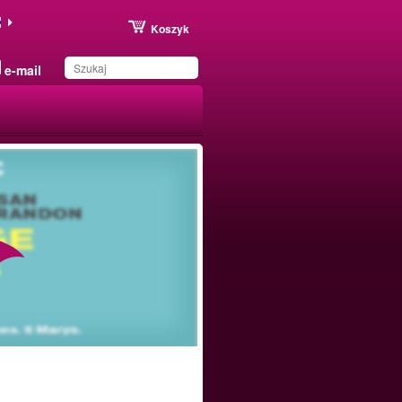
Koszyk
e-mail
Produkt został zapisany
na Twojej liście