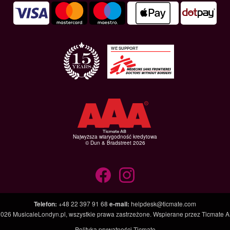
WE SUPPORT
Najwyższa wiarygodność kredytowa
© Dun & Bradstreet 2026
Telefon
:
+48 22 397 91 68
e-mail
:
helpdesk@ticmate.com
2026
MusicaleLondyn.pl
, wszystkie prawa zastrzeżone. Wspierane przez
Ticmate A
Polityka prywatności Ticmate