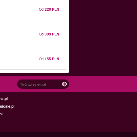
Od
220 PLN
Od
303 PLN
Od
155 PLN
na.pl
icale.pl
pl