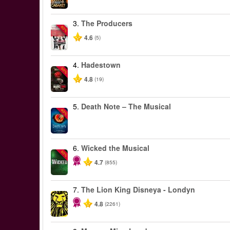
3.
The Producers
-50%
4.6
(5)
4.
Hadestown
-50%
4.8
(19)
5.
Death Note – The Musical
-40%
6.
Wicked the Musical
-50%
4.7
(855)
7.
The Lion King Disneya - Londyn
4.8
(2261)