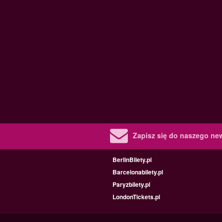
Zapisz się do naszego new
BerlinBilety.pl
Barcelonabilety.pl
Paryzbilety.pl
LondonTickets.pl