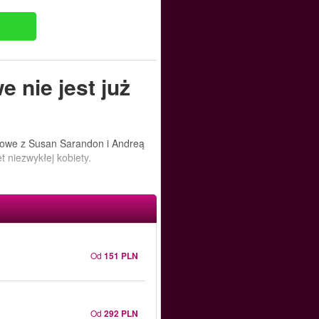
 nie jest już
rlowe z Susan Sarandon i Andreą
t niezwykłej kobiety.
Od
151 PLN
Od
292 PLN