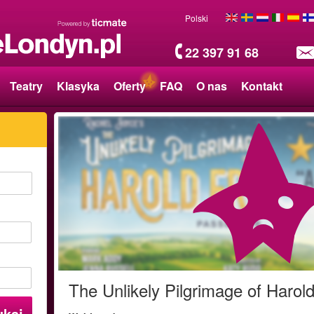
Polski
22 397 91 68
Teatry
Klasyka
Oferty
FAQ
O nas
Kontakt
The Unlikely Pilgrimage of Harol
ukaj