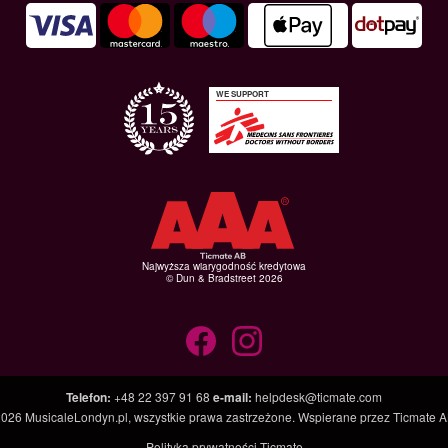
WE SUPPORT
Najwyższa wiarygodność kredytowa
© Dun & Bradstreet 2026
Telefon
:
+48 22 397 91 68
e-mail
:
helpdesk@ticmate.com
2026
MusicaleLondyn.pl
, wszystkie prawa zastrzeżone. Wspierane przez
Ticmate A
Polityka prywatności Ticmate