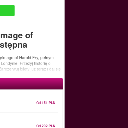
rimage of
ostępna
grimage of Harold Fry, pełnym
ondynie. Przeżyj historię o
rezerwuj bilety już teraz i daj się
Od
151 PLN
Od
292 PLN