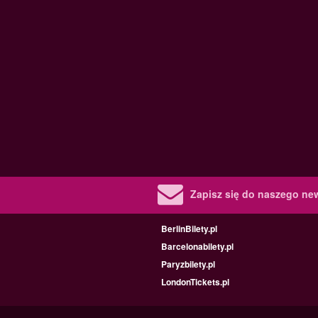
Zapisz się do naszego new
BerlinBilety.pl
Barcelonabilety.pl
Paryzbilety.pl
LondonTickets.pl