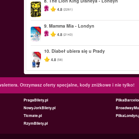
8.
The Lion King Disneya - Londyn
4.8
(2261)
9.
Mamma Mia - Londyn
-40%
4.8
(2143)
10.
Diabeł ubiera się u Prady
-50%
4.8
(58)
slettera.
Otrzymasz oferty specjalne, kody zniżkowe i nie tylko!
PragaBilety.pl
PilkaBarcelo
NowyJorkBilety.pl
BroadwayMus
Ticmate.pl
PilkaLondyn.
RzymBilety.pl