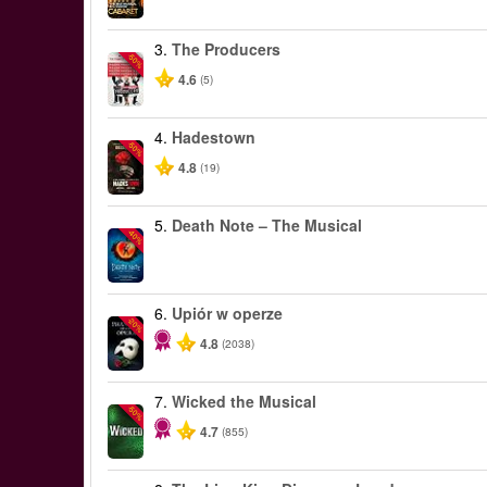
3.
The Producers
-50%
4.6
(5)
4.
Hadestown
-50%
4.8
(19)
5.
Death Note – The Musical
-40%
6.
Upiór w operze
-20%
4.8
(2038)
7.
Wicked the Musical
-50%
4.7
(855)