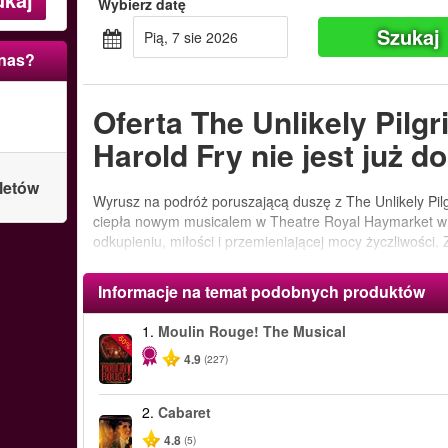
Wybierz datę
Szukaj
pią, 7 sie 2026
 nas?
Oferta The Unlikely Pilg
Harold Fry nie jest już d
letów
Wyrusz na podróż poruszającą duszę z The Unlikely Pil
ciepła nowym musicalem w Theatre Royal Haymarket w L
odkupieniu, miłości i przemieniającej mocy życzliwości. Za
poruszyć.
Informacje na temat podobnych produktów
1.
Moulin Rouge! The Musical
-50%
4.9
(227)
2.
Cabaret
4.8
(5)