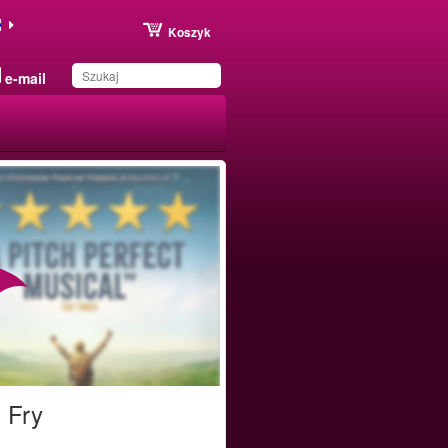
Koszyk
e-mail
Produkt został zapisany
na Twojej liście
d Fry