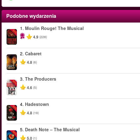
Podobne wydarzenia
1.
Moulin Rouge! The Musical
-50%
4.9
(228)
2.
Cabaret
4.8
(6)
3.
The Producers
-50%
4.6
(5)
4.
Hadestown
-50%
4.8
(19)
5.
Death Note – The Musical
-40%
5.0
(1)