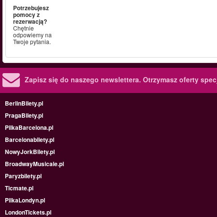
Potrzebujesz
pomocy z
rezerwacją?
Chętnie
odpowiemy na
Twoje pytania.
Zapisz się do naszego newslettera.
Otrzymasz oferty specj
BerlinBilety.pl
PragaBilety.pl
PilkaBarcelona.pl
Barcelonabilety.pl
NowyJorkBilety.pl
BroadwayMusicale.pl
Paryzbilety.pl
Ticmate.pl
PilkaLondyn.pl
LondonTickets.pl