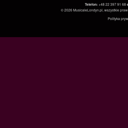
Telefon
:
+48 22 397 91 68
© 2026
MusicaleLondyn.pl
, wszystkie pra
Polityka pry