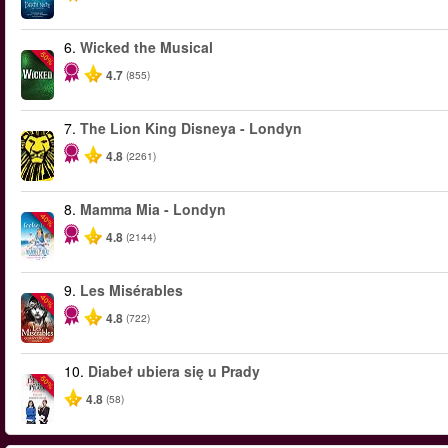
6.
Wicked the Musical
-50%
4.7
(855)
7.
The Lion King Disneya - Londyn
4.8
(2261)
8.
Mamma Mia - Londyn
-40%
4.8
(2144)
9.
Les Misérables
-40%
4.8
(722)
10.
Diabeł ubiera się u Prady
-50%
4.8
(58)