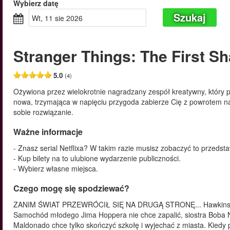
Wybierz datę
Szukaj
wt, 11 sie 2026
Stranger Things: The First S
5.0
(4)
Ożywiona przez wielokrotnie nagradzany zespół kreatywny, który p
nowa, trzymająca w napięciu przygoda zabierze Cię z powrotem na 
sobie rozwiązanie.
Ważne informacje
- Znasz serial Netflixa? W takim razie musisz zobaczyć to przedst
- Kup bilety na to ulubione wydarzenie publiczności.
- Wybierz własne miejsca.
Czego mogę się spodziewać?
ZANIM ŚWIAT PRZEWRÓCIŁ SIĘ NA DRUGĄ STRONĘ... Hawkins, rok
Samochód młodego Jima Hoppera nie chce zapalić, siostra Boba Ne
Maldonado chce tylko skończyć szkołę i wyjechać z miasta. Kiedy 