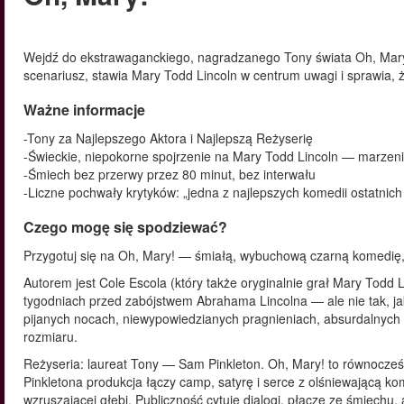
Wejdź do ekstrawaganckiego, nagradzanego Tony świata Oh, Mary
scenariusz, stawia Mary Todd Lincoln w centrum uwagi i sprawia, ż
Ważne informacje
-Tony za Najlepszego Aktora i Najlepszą Reżyserię
-Świeckie, niepokorne spojrzenie na Mary Todd Lincoln — marzenia
-Śmiech bez przerwy przez 80 minut, bez interwału
-Liczne pochwały krytyków: „jedna z najlepszych komedii ostatnich
Czego mogę się spodziewać?
Przygotuj się na Oh, Mary! — śmiałą, wybuchową czarną komedię,
Autorem jest Cole Escola (który także oryginalnie grał Mary Todd 
tygodniach przed zabójstwem Abrahama Lincolna — ale nie tak, jak
pijanych nocach, niewypowiedzianych pragnieniach, absurdalnych w
rozmiaru.
Reżyseria: laureat Tony — Sam Pinkleton. Oh, Mary! to równocześ
Pinkletona produkcja łączy camp, satyrę i serce z olśniewającą ko
wzruszającej głębi. Publiczność cytuje dialogi, płacze ze śmiechu,