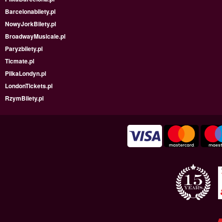
Barcelonabilety.pl
NowyJorkBilety.pl
BroadwayMusicale.pl
Paryzbilety.pl
Ticmate.pl
PilkaLondyn.pl
LondonTickets.pl
RzymBilety.pl