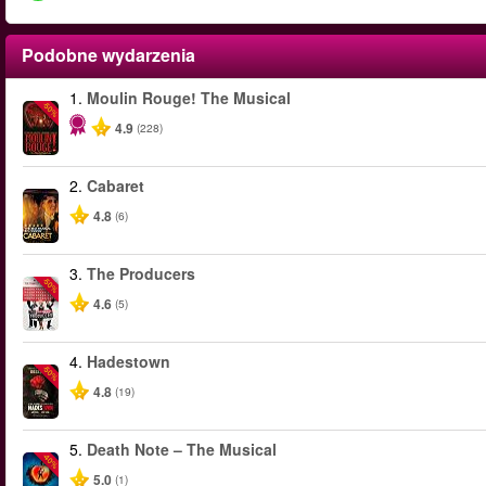
Podobne wydarzenia
1.
Moulin Rouge! The Musical
-50%
4.9
(228)
2.
Cabaret
4.8
(6)
3.
The Producers
-50%
4.6
(5)
4.
Hadestown
-50%
4.8
(19)
5.
Death Note – The Musical
-40%
5.0
(1)