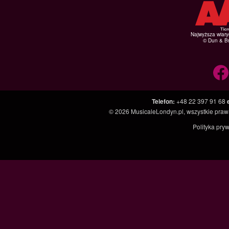
Najwyższa wiar
© Dun & Br
Telefon
:
+48 22 397 91 68
© 2026
MusicaleLondyn.pl
, wszystkie pra
Polityka pry