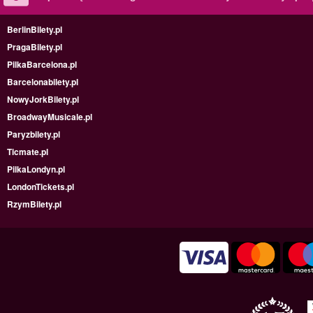
BerlinBilety.pl
PragaBilety.pl
PilkaBarcelona.pl
Barcelonabilety.pl
NowyJorkBilety.pl
BroadwayMusicale.pl
Paryzbilety.pl
Ticmate.pl
PilkaLondyn.pl
LondonTickets.pl
RzymBilety.pl