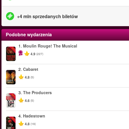
+4 mln sprzedanych biletów
Podobne wydarzenia
1.
Moulin Rouge! The Musical
-50%
4.9
(227)
2.
Cabaret
4.8
(5)
3.
The Producers
-50%
4.6
(5)
4.
Hadestown
-50%
4.8
(19)