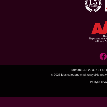
Najwyższa wiar
© Dun & Br
Telefon
:
+48 22 397 91 68
© 2026
MusicaleLondyn.pl
, wszystkie pra
Polityka pry