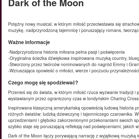
Dark of the Moon
Potężny nowy musical, w którym miłość przeciwstawia się strachow
muzykę, nadprzyrodzoną tajemnicę i poruszający romans, tworząc
Ważne informacje
-Nadprzyrodzona historia miłosna pełna pasji i poświęcenia
-Oryginalna ścieżka dźwiękowa inspirowana muzyką country, blueg
-Stworzony przez twórców nominowanych do nagród Emmy i Gr
-Wzruszająca opowieść o miłości, wierze i poczuciu przynależnośc
Czego mogę się spodziewać?
Przenieś się do świata, w którym miłość rzuca wyzwanie tradycji
wystawianym przez ograniczony czas w londyńskim Charing Cross
Inspirowana klasyczną amerykańską opowieścią ludową historia 
różnych światów: ludzką dziewczynę i tajemniczego czarownika. Wr
uprzedzeniami i głęboko zakorzenionymi przekonaniami swoich społ
szybko staje się poruszającą refleksją nad poświęceniami, jakich
Dark of the Moon łączy porywającą narrację z wyjątkową muzyką i