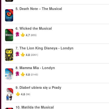
5.
Death Note – The Musical
-40%
6.
Wicked the Musical
-50%
4.7
(855)
7.
The Lion King Disneya - Londyn
4.8
(2261)
8.
Mamma Mia - Londyn
-40%
4.8
(2143)
9.
Diabeł ubiera się u Prady
-50%
4.8
(58)
10.
Matilda the Musical