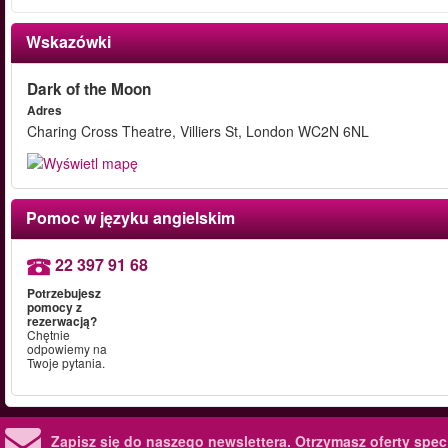
Wskazówki
Dark of the Moon
Adres
Charing Cross Theatre, Villiers St, London WC2N 6NL
Pomoc w języku angielskim
22 397 91 68
Potrzebujesz
pomocy z
rezerwacją?
Chętnie
odpowiemy na
Twoje pytania.
Zapisz się do naszego newslettera.
Otrzymasz oferty specj