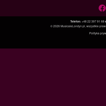
Telefon
:
+48 22 397 91 68
© 2026
MusicaleLondyn.pl
, wszystkie pra
Polityka pry