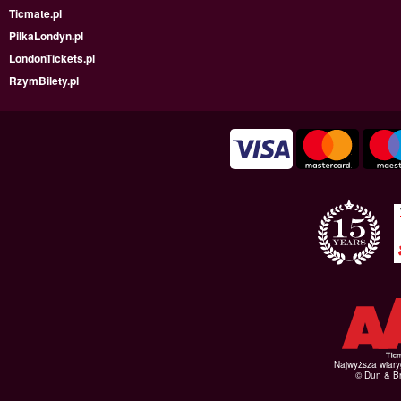
Ticmate.pl
PilkaLondyn.pl
LondonTickets.pl
RzymBilety.pl
Najwyższa wiar
© Dun & Br