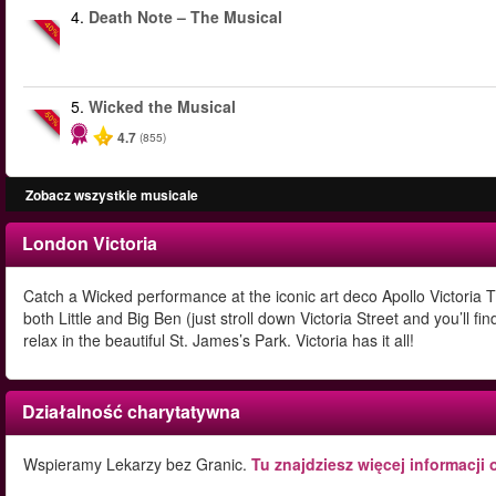
4.
Death Note – The Musical
-40%
5.
Wicked the Musical
-50%
4.7
(855)
Zobacz wszystkie musicale
London Victoria
Catch a Wicked performance at the iconic art deco Apollo Victoria Th
both Little and Big Ben (just stroll down Victoria Street and you’l
relax in the beautiful St. James’s Park. Victoria has it all!
Działalność charytatywna
Wspieramy Lekarzy bez Granic.
Tu znajdziesz więcej informacji 