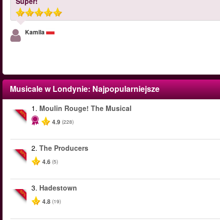
Super!
Kamila
Musicale w Londynie
: Najpopularniejsze
1.
Moulin Rouge! The Musical
-50%
4.9
(228)
2.
The Producers
-50%
4.6
(5)
3.
Hadestown
-50%
4.8
(19)