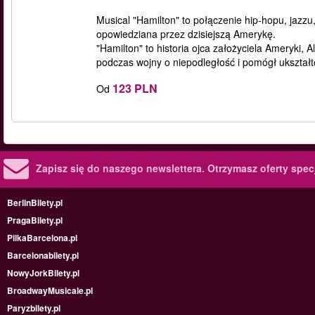
Musical "Hamilton" to połączenie hip-hopu, jazzu
opowiedziana przez dzisiejszą Amerykę.
"Hamilton" to historia ojca założyciela Ameryki,
podczas wojny o niepodległość i pomógł ukształ
123 PLN
Od
Zapisz się do naszego newslettera.
Otrzymasz oferty specj
BerlinBilety.pl
PragaBilety.pl
PilkaBarcelona.pl
Barcelonabilety.pl
NowyJorkBilety.pl
BroadwayMusicale.pl
Paryzbilety.pl