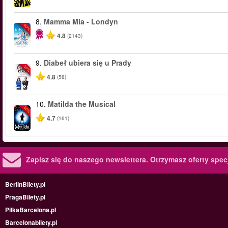
8.
Mamma Mia - Londyn
-40%
4.8
(2143)
9.
Diabeł ubiera się u Prady
-50%
4.8
(58)
10.
Matilda the Musical
-50%
4.7
(161)
Zapisz się do naszego newslettera.
Otrzymasz oferty specj
BerlinBilety.pl
PragaBilety.pl
PilkaBarcelona.pl
Barcelonabilety.pl