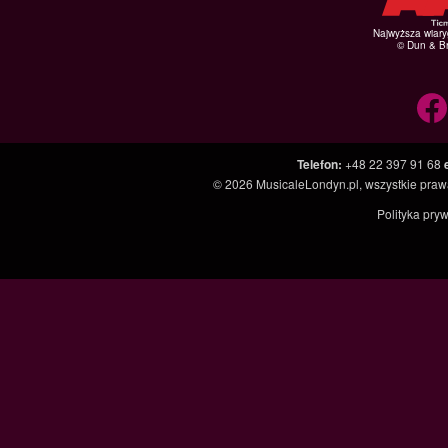
Najwyższa wiar
© Dun & Br
Telefon
:
+48 22 397 91 68
© 2026
MusicaleLondyn.pl
, wszystkie pra
Polityka pry