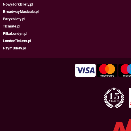
NowyJorkBilety.pl
BroadwayMusicale.pl
Paryzbilety.pl
Ticmate.pl
PilkaLondyn.pl
LondonTickets.pl
RzymBilety.pl