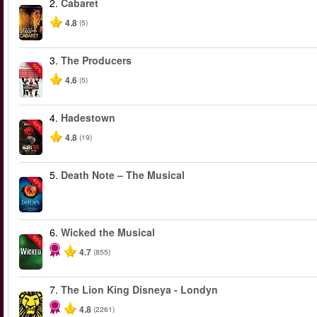
2.
Cabaret
4.8
(5)
3.
The Producers
-50%
4.6
(5)
4.
Hadestown
-50%
4.8
(19)
5.
Death Note – The Musical
-40%
6.
Wicked the Musical
-50%
4.7
(855)
7.
The Lion King Disneya - Londyn
4.8
(2261)