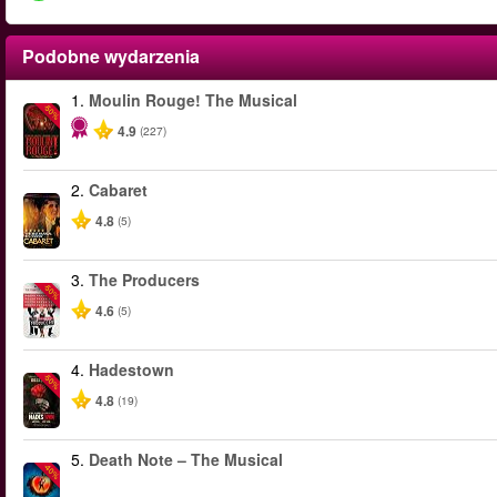
Podobne wydarzenia
1.
Moulin Rouge! The Musical
-50%
4.9
(227)
2.
Cabaret
4.8
(5)
3.
The Producers
-50%
4.6
(5)
4.
Hadestown
-50%
4.8
(19)
5.
Death Note – The Musical
-40%