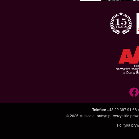
Najwyższa wiar
© Dun & Br
Telefon
:
+48 22 397 91 68
© 2026
MusicaleLondyn.pl
, wszystkie pra
Polityka pry