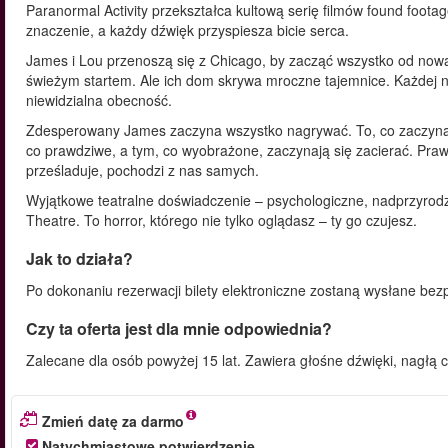
Paranormal Activity przekształca kultową serię filmów found foota
znaczenie, a każdy dźwięk przyspiesza bicie serca.
James i Lou przenoszą się z Chicago, by zacząć wszystko od no
świeżym startem. Ale ich dom skrywa mroczne tajemnice. Każdej n
niewidzialna obecność.
Zdesperowany James zaczyna wszystko nagrywać. To, co zaczyna si
co prawdziwe, a tym, co wyobrażone, zaczynają się zacierać. Praw
prześladuje, pochodzi z nas samych.
Wyjątkowe teatralne doświadczenie – psychologiczne, nadprzyro
Theatre. To horror, którego nie tylko oglądasz – ty go czujesz.
Jak to działa?
Po dokonaniu rezerwacji bilety elektroniczne zostaną wysłane bez
Czy ta oferta jest dla mnie odpowiednia?
Zalecane dla osób powyżej 15 lat. Zawiera głośne dźwięki, nagłą 
Zmień datę za darmo
Natychmiastowe potwierdzenie