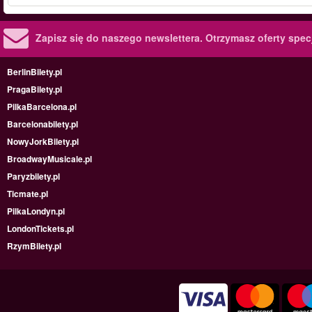
Zapisz się do naszego newslettera.
Otrzymasz oferty specj
BerlinBilety.pl
PragaBilety.pl
PilkaBarcelona.pl
Barcelonabilety.pl
NowyJorkBilety.pl
BroadwayMusicale.pl
Paryzbilety.pl
Ticmate.pl
PilkaLondyn.pl
LondonTickets.pl
RzymBilety.pl