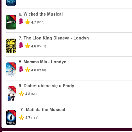
6.
Wicked the Musical
-50%
4.7
(855)
7.
The Lion King Disneya - Londyn
4.8
(2261)
8.
Mamma Mia - Londyn
-40%
4.8
(2143)
9.
Diabeł ubiera się u Prady
-50%
4.8
(58)
10.
Matilda the Musical
-50%
4.7
(161)