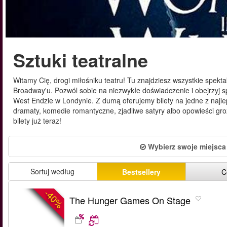
Sztuki teatralne
Witamy Cię, drogi miłośniku teatru! Tu znajdziesz wszystkie spekt
Broadway'u. Pozwól sobie na niezwykłe doświadczenie i obejrzyj 
West Endzie w Londynie. Z dumą oferujemy bilety na jedne z najle
dramaty, komedie romantyczne, zjadliwe satyry albo opowieści grozy
bilety już teraz!
Wybierz swoje miejsca
Sortuj według
Bestsellery
C
-40%
The Hunger Games On Stage