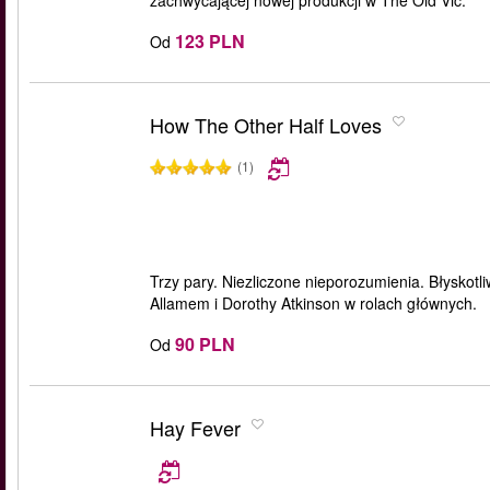
zachwycającej nowej produkcji w The Old Vic.
123 PLN
Od
How The Other Half Loves
(1)
Trzy pary. Niezliczone nieporozumienia. Błysk
Allamem i Dorothy Atkinson w rolach głównych.
90 PLN
Od
Hay Fever