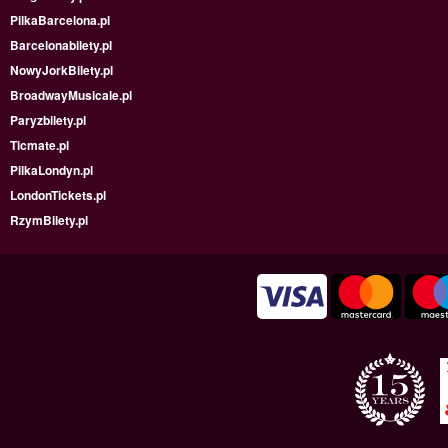
PilkaBarcelona.pl
Barcelonabilety.pl
NowyJorkBilety.pl
BroadwayMusicale.pl
Paryzbilety.pl
Ticmate.pl
PilkaLondyn.pl
LondonTickets.pl
RzymBilety.pl