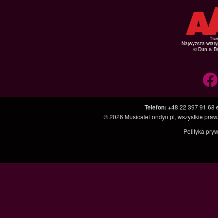
Najwyższa wiar
© Dun & Br
Telefon
:
+48 22 397 91 68
© 2026
MusicaleLondyn.pl
, wszystkie pra
Polityka pry