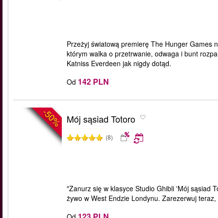
Przeżyj światową premierę The Hunger Games na
którym walka o przetrwanie, odwaga i bunt rozpa
Katniss Everdeen jak nigdy dotąd.
142 PLN
Od
-50%
Mój sąsiad Totoro
(8)
"Zanurz się w klasyce Studio Ghibli 'Mój sąsiad 
żywo w West Endzie Londynu. Zarezerwuj teraz, 
123 PLN
Od