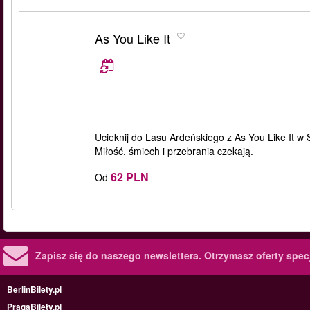
As You Like It
Ucieknij do Lasu Ardeńskiego z As You Like It w
Miłość, śmiech i przebrania czekają.
62 PLN
Od
Zapisz się do naszego newslettera.
Otrzymasz oferty specj
BerlinBilety.pl
PragaBilety.pl