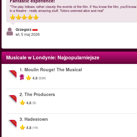
Fantastic experience!
"The play follows rather closely the events of the film. If You know the film, you'll kn
in a theatre - really amazing stuff. Totoro seemed alive and real"
Grzegorz
wt, 5 maj 2026
Musicale w Londynie
: Najpopularniejsze
1.
Moulin Rouge! The Musical
-50%
4.9
(228)
2.
The Producers
-50%
4.6
(5)
3.
Hadestown
-50%
4.8
(19)